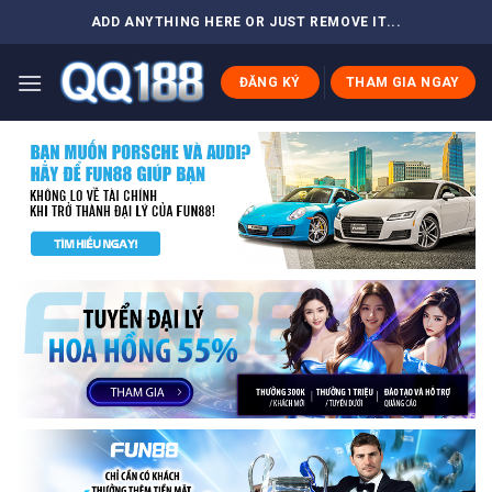
Skip
ADD ANYTHING HERE OR JUST REMOVE IT...
to
content
ĐĂNG KÝ
THAM GIA NGAY