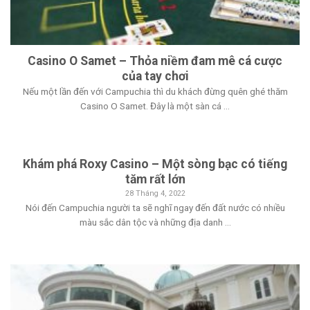
Casino O Samet – Thỏa niềm đam mê cá cược
của tay chơi
Nếu một lần đến với Campuchia thì du khách đừng quên ghé thăm
Casino O Samet. Đây là một sàn cá ...
Khám phá Roxy Casino – Một sòng bạc có tiếng
tăm rất lớn
28 Tháng 4, 2022
Nói đến Campuchia người ta sẽ nghĩ ngay đến đất nước có nhiều
màu sắc dân tộc và những địa danh ...