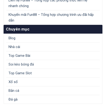
Liên hệ Fun88 – Tổng hợp các phương thức liên hệ
nhanh chóng
Khuyến mãi Fun88 – Tổng hợp chương trình ưu đãi hấp
dẫn
Chuyên mục
Blog
Nhà cái
Top Game Bài
Soi kèo bóng đá
Top Game Slot
Xổ số
Bắn cá
Đá gà