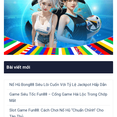
Bài viết mới
Nổ Hũ Bong88 Siêu Lôi Cuốn Với Tỷ Lệ Jackpot Hấp Dẫn
Game Siêu Tốc Fun88 – Cổng Game Hái Lộc Trong Chớp
Mắt
Slot Game Fun88: Cách Chơi Nổ Hũ “Chuẩn Chỉnh” Cho
Tân Thủ