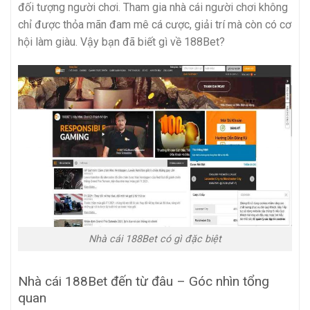
đối tượng người chơi. Tham gia nhà cái người chơi không
chỉ được thỏa mãn đam mê cá cược, giải trí mà còn có cơ
hội làm giàu. Vậy bạn đã biết gì về 188Bet?
Nhà cái 188Bet có gì đặc biệt
Nhà cái 188Bet đến từ đâu – Góc nhìn tổng
quan