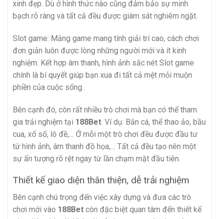
xinh đẹp. Dù ở hình thức nào cũng đảm bảo sự minh
bạch rõ ràng và tất cả đều được giám sát nghiêm ngặt.
Slot game: Mảng game mang tính giải trí cao, cách chơi
đơn giản luôn được lòng những người mới và ít kinh
nghiệm. Kết hợp âm thanh, hình ảnh sắc nét Slot game
chính là bí quyết giúp bạn xua đi tất cả mệt mỏi muộn
phiền của cuộc sống.
Bên cạnh đó, còn rất nhiều trò chơi mà bạn có thể tham
gia trải nghiệm tại
188Bet
. Ví dụ: Bắn cá, thể thao ảo, bầu
cua, xổ số, lô đề,… Ở mỗi một trò chơi đều được đầu tư
từ hình ảnh, âm thanh đồ họa,… Tất cả đều tạo nên một
sự ấn tượng rõ rệt ngay từ lần chạm mặt đầu tiên.
Thiết kế giao diện thân thiện, dễ trải nghiệm
Bên cạnh chú trọng đến việc xây dựng và đưa các trò
chơi mới vào
188Bet
còn đặc biệt quan tâm đến thiết kế