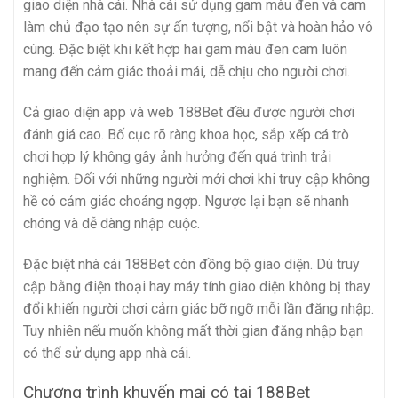
giao diện nhà cái. Nhà cái sử dụng gam màu đen và cam
làm chủ đạo tạo nên sự ấn tượng, nổi bật và hoàn hảo vô
cùng. Đặc biệt khi kết hợp hai gam màu đen cam luôn
mang đến cảm giác thoải mái, dễ chịu cho người chơi.
Cả giao diện app và web 188Bet đều được người chơi
đánh giá cao. Bố cục rõ ràng khoa học, sắp xếp cá trò
chơi hợp lý không gây ảnh hưởng đến quá trình trải
nghiệm. Đối với những người mới chơi khi truy cập không
hề có cảm giác choáng ngợp. Ngược lại bạn sẽ nhanh
chóng và dễ dàng nhập cuộc.
Đặc biệt nhà cái 188Bet còn đồng bộ giao diện. Dù truy
cập bằng điện thoại hay máy tính giao diện không bị thay
đổi khiến người chơi cảm giác bỡ ngỡ mỗi lần đăng nhập.
Tuy nhiên nếu muốn không mất thời gian đăng nhập bạn
có thể sử dụng app nhà cái.
Chương trình khuyến mại có tại 188Bet