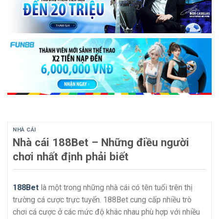
NHÀ CÁI
Nhà cái 188Bet – Những điều người
chơi nhất định phải biết
188Bet
là một trong những nhà cái có tên tuổi trên thị
trường cá cược trực tuyến. 188Bet cung cấp nhiều trò
chơi cá cược ở các mức độ khác nhau phù hợp với nhiều