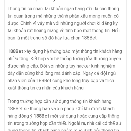
Thông tin cá nhân, tài khoản ngân hàng đều là các thông
tin quan trọng mà những thành phần xấu mong muốn có
được. Chính vì vậy mà với những người chơi ki đăng ký
tài khoản rất hoang mang về tính bảo mật thông tin. Nếu
bạn là một trong số đó hãy lựa chọn 188Bet.
188Bet
xây dựng hệ thống bảo mật thông tin khách hàng
nhiều tầng. Kết hợp với hệ thống tường lửa thường xuyên
được nâng cấp. Đối với những tay hacker kinh nghiệm
dày dặn cũng khó lòng mà đánh cắp. Ngay cả đội ngũ
nhân viên của 188Bet cũng khó lòng truy cập và trích
xuất thông tin cá nhân của khách hàng.
Trong trường hợp cần sử dụng thông tin khách hàng
188Bet sẽ thông báo và xin phép. Chỉ khi được khách
hàng đồng ý
188Bet
mới sử dụng hoặc cung cấp thông
tin trong trường hợp cần thiết. Ngoài ra, nhà cái có thể sử
dụng thông tin khách hàng nhằm mục đích gửi thông tin