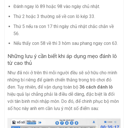
Đánh ngay lô 89 hoặc 98 vào ngày chủ nhật.
Thứ 2 hoặc 3 thường sẽ về con lô kép 33.
Thứ 5 nếu ra con 17 thì ngày chủ nhật chắc chắn về
56.
Nếu thấy con 58 về thì 3 hôm sau phang ngay con 63.
Những lưu ý cần biết khi áp dụng mẹo đánh lô
từ cao thủ
Như đã nói ở trên thì mỗi người đều sẽ sở hữu cho mình
những bí riêng để giành chiến thắng trong trò chơi đỏ
đen. Tuy nhiên, để vận dụng toàn bộ
36 cách đánh lô
hiệu quả lại chẳng phải là điều dễ dàng, đặc biệt là đối
với tân binh mới nhập môn. Do đó, để chinh phục bộ môn
số học này anh em cần lưu ý một số điểm sau: