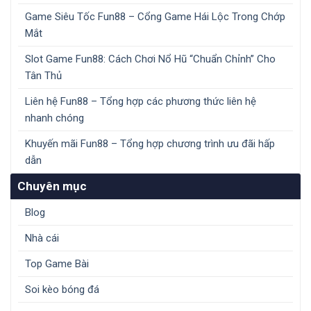
Game Siêu Tốc Fun88 – Cổng Game Hái Lộc Trong Chớp
Mắt
Slot Game Fun88: Cách Chơi Nổ Hũ “Chuẩn Chỉnh” Cho
Tân Thủ
Liên hệ Fun88 – Tổng hợp các phương thức liên hệ
nhanh chóng
Khuyến mãi Fun88 – Tổng hợp chương trình ưu đãi hấp
dẫn
Chuyên mục
Blog
Nhà cái
Top Game Bài
Soi kèo bóng đá