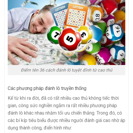
Điểm tên 36 cách đánh lô tuyệt đỉnh từ cao thủ
Các phương pháp đánh lô truyền thống
Kể từ khi ra đời, đã có rất nhiều cao thủ không tiếc thời
gian, công sức nghiền ngẫm ra rất nhiều phương pháp
đánh lô khác nhau nhằm tối ưu chiến thắng. Trong đó, có
các bí kíp tiêu biểu được nhiều người đánh giá cao nhờ áp
dụng thành công, điển hình như: