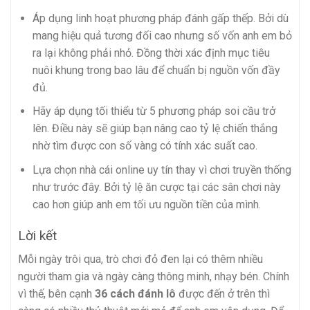
Áp dụng linh hoạt phương pháp đánh gấp thếp. Bởi dù
mang hiệu quả tương đối cao nhưng số vốn anh em bỏ
ra lại không phải nhỏ. Đồng thời xác định mục tiêu
nuôi khung trong bao lâu để chuẩn bị nguồn vốn đầy
đủ.
Hãy áp dụng tối thiểu từ 5 phương pháp soi cầu trở
lên. Điều này sẽ giúp bạn nâng cao tỷ lệ chiến thắng
nhờ tìm được con số vàng có tính xác suất cao.
Lựa chọn nhà cái online uy tín thay vì chơi truyền thống
như trước đây. Bởi tỷ lệ ăn cược tại các sân chơi này
cao hơn giúp anh em tối ưu nguồn tiền của mình.
Lời kết
Mỗi ngày trôi qua, trò chơi đỏ đen lại có thêm nhiều
người tham gia và ngày càng thông minh, nhạy bén. Chính
vì thế, bên cạnh
36 cách đánh lô
được đến ở trên thì