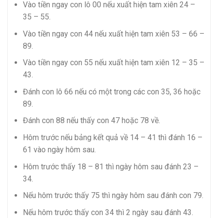
Vào tiền ngay con lô 00 nếu xuất hiện tam xiên 24 –
35 – 55.
Vào tiền ngay con 44 nếu xuất hiện tam xiên 53 – 66 –
89.
Vào tiền ngay con 55 nếu xuất hiện tam xiên 12 – 35 –
43.
Đánh con lô 66 nếu có một trong các con 35, 36 hoặc
89.
Đánh con 88 nếu thấy con 47 hoặc 78 về.
Hôm trước nếu bảng kết quả về 14 – 41 thì đánh 16 –
61 vào ngày hôm sau.
Hôm trước thấy 18 – 81 thì ngày hôm sau đánh 23 –
34.
Nếu hôm trước thấy 75 thì ngày hôm sau đánh con 79.
Nếu hôm trước thấy con 34 thì 2 ngày sau đánh 43.