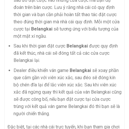
sau đó đặt cược vào những cửa cược mà bạn dự
đoán trên bàn cược. Lưu ý rằng nhà cái có quy định
thời gian và bạn cần phải hoàn tất thao tác đặt cược
theo đúng thời gian mà nhà cái quy định. Mỗi một cửa
cược tại
Belangkai
sẽ tương ứng với biểu tượng của
một mặt xí ngầu.
Sau khi thời gian đặt cược
Belangkai
được quy định
đã kết thúc, nhà cái sẽ đóng tất cả các cửa cược
Belangkai lại.
Dealer điều khiển ván game
Belangkai
sẽ xoay phần
que cắm gần với viên xúc xắc, sau đéo sẽ đóng kín
bộ chén đĩa lại để lắc viên xúc xắc. Sau khi viên xúc
xắc đã ngừng quay thì kết quả của ván Belangkai cũng
sẽ được công bố, nếu bạn đặt cược tại cửa cược
trùng với kết quả ván game Belangkai đó thì bạn sẽ là
người chiến thắng.
Đặc biệt, tại các nhà cái trực tuyến, khi bạn tham gia chơi