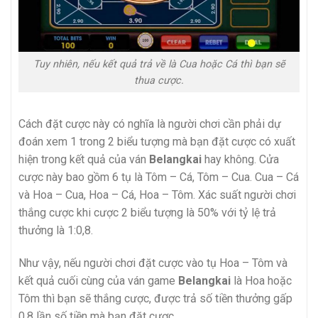
Tuy nhiên, nếu kết quả trả về là Cua hoặc Cá thì bạn sẽ
thua cược.
Cách đặt cược này có nghĩa là người chơi cần phải dự
đoán xem 1 trong 2 biểu tượng mà bạn đặt cược có xuất
hiện trong kết quả của ván
Belangkai
hay không. Cửa
cược này bao gồm 6 tụ là Tôm – Cá, Tôm – Cua. Cua – Cá
và Hoa – Cua, Hoa – Cá, Hoa – Tôm. Xác suất người chơi
thắng cược khi cược 2 biểu tượng là 50% với tỷ lệ trả
thưởng là 1:0,8.
Như vậy, nếu người chơi đặt cược vào tụ Hoa – Tôm và
kết quả cuối cùng của ván game
Belangkai
là Hoa hoặc
Tôm thì bạn sẽ thắng cược, được trả số tiền thưởng gấp
0,8 lần số tiền mà bạn đặt cược.