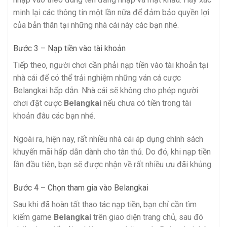
minh lại các thông tin một lần nữa để đảm bảo quyền lợi
của bản thân tại những nhà cái này các bạn nhé.
Bước 3 – Nạp tiền vào tài khoản
Tiếp theo, người chơi cần phải nạp tiền vào tài khoản tại
nhà cái để có thể trải nghiệm những ván cá cược
Belangkai hấp dẫn. Nhà cái sẽ không cho phép người
chơi đặt cược
Belangkai
nếu chưa có tiền trong tài
khoản đâu các bạn nhé.
Ngoài ra, hiện nay, rất nhiều nhà cái áp dụng chính sách
khuyến mãi hấp dẫn dành cho tân thủ. Do đó, khi nạp tiền
lần đầu tiên, bạn sẽ được nhận về rất nhiều ưu đãi khủng.
Bước 4 – Chọn tham gia vào Belangkai
Sau khi đã hoàn tất thao tác nạp tiền, bạn chỉ cần tìm
kiếm game
Belangkai
trên giao diện trang chủ, sau đó