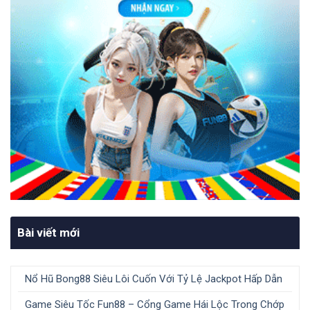
Bài viết mới
Nổ Hũ Bong88 Siêu Lôi Cuốn Với Tỷ Lệ Jackpot Hấp Dẫn
Game Siêu Tốc Fun88 – Cổng Game Hái Lộc Trong Chớp