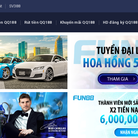
ật
SV388
ền QQ188
Rút tiền QQ188
Khuyến mãi QQ188
HD đăng ký QQ188