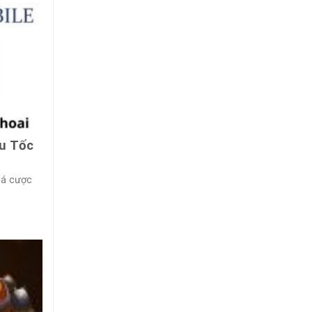
u Tốc
cá cược