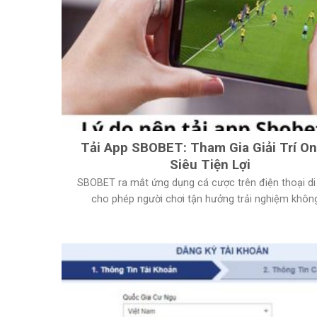
Tải App SBOBET: Tham Gia Giải Trí On
Siêu Tiện Lợi
SBOBET ra mắt ứng dụng cá cược trên điện thoại di
cho phép người chơi tận hưởng trải nghiệm không 