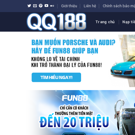
Skip
Giới thiệu
Liên hệ
Chính sách bảo m
to
content
Trang chủ
Nạp ti