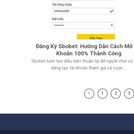
Đăng Ký Sbobet: Hướng Dẫn Cách Mở 
Khoản 100% Thành Công
Sbobet luôn tạo điều kiện thuận lợi để người chơi có
dàng tạo tài khoản tham gia cá cược ...
1
2
3