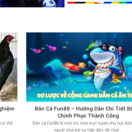
Nghiệm
Bắn Cá Fun88 – Hướng Dẫn Chi Tiết Bí
Chinh Phục Thành Công
 có thể
Bắn cá Fun88 là một trò chơi trực tuyến thu hút đô
người chơi bởi sự hấp dẫn, dễ chơi ...