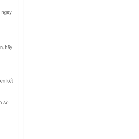
o ngay
n, hãy
iên kết
n sẽ