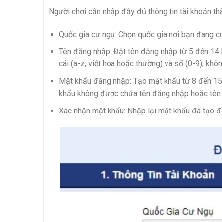
Người chơi cần nhập đầy đủ thông tin tài khoản th
Quốc gia cư ngụ: Chọn quốc gia nơi bạn đang cư
Tên đăng nhập: Đặt tên đăng nhập từ 5 đến 14 
cái (a-z, viết hoa hoặc thường) và số (0-9), khô
Mật khẩu đăng nhập: Tạo mật khẩu từ 8 đến 15 k
khẩu không được chứa tên đăng nhập hoặc tên 
Xác nhận mật khẩu: Nhập lại mật khẩu đã tạo để