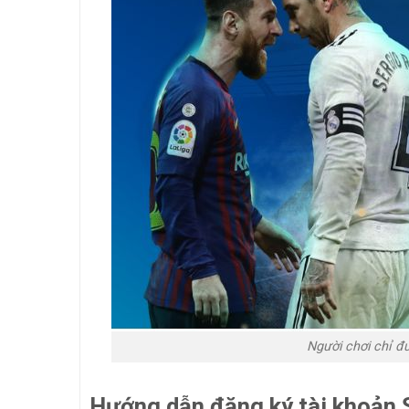
Người chơi chỉ đư
Hướng dẫn đăng ký tài khoản S