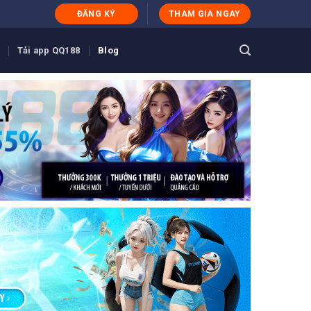
ĐĂNG KÝ
THAM GIA NGAY
Tải app QQ188
Blog