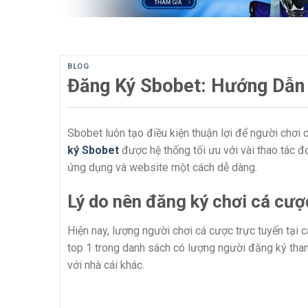
BLOG
Đăng Ký Sbobet: Hướng Dẫn
Sbobet luôn tạo điều kiện thuận lợi để người chơi 
ký Sbobet
được hệ thống tối ưu với vài thao tác đ
ứng dụng và website một cách dễ dàng.
Lý do nên đăng ký chơi cá cượ
Hiện nay, lượng người chơi cá cược trực tuyến tại 
top 1 trong danh sách có lượng người đăng ký tha
với nhà cái khác.