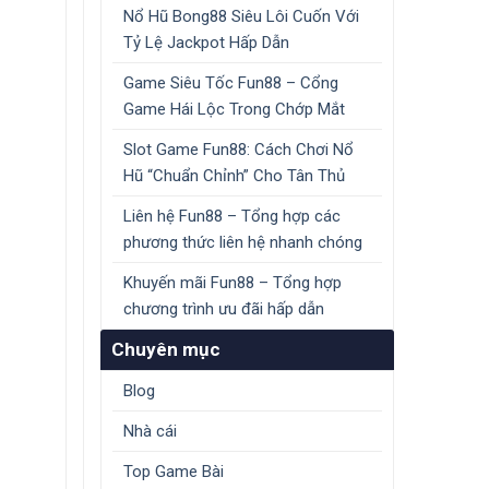
Nổ Hũ Bong88 Siêu Lôi Cuốn Với
Tỷ Lệ Jackpot Hấp Dẫn
Game Siêu Tốc Fun88 – Cổng
Game Hái Lộc Trong Chớp Mắt
Slot Game Fun88: Cách Chơi Nổ
Hũ “Chuẩn Chỉnh” Cho Tân Thủ
Liên hệ Fun88 – Tổng hợp các
phương thức liên hệ nhanh chóng
Khuyến mãi Fun88 – Tổng hợp
chương trình ưu đãi hấp dẫn
Chuyên mục
Blog
Nhà cái
Top Game Bài