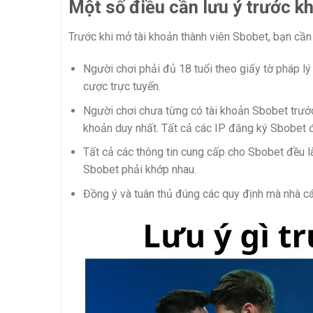
Một số điều cần lưu ý trước kh
Trước khi mở tài khoản thành viên Sbobet, bạn cần 
Người chơi phải đủ 18 tuổi theo giấy tờ pháp lý
cược trực tuyến.
Người chơi chưa từng có tài khoản Sbobet trước
khoản duy nhất. Tất cả các IP đăng ký Sbobet đ
Tất cả các thông tin cung cấp cho Sbobet đều là
Sbobet phải khớp nhau.
Đồng ý và tuân thủ đúng các quy định mà nhà c