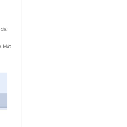
 chữ
). Mật