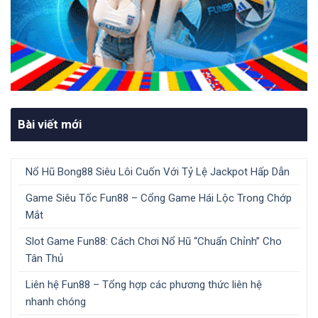
Bài viết mới
Nổ Hũ Bong88 Siêu Lôi Cuốn Với Tỷ Lệ Jackpot Hấp Dẫn
Game Siêu Tốc Fun88 – Cổng Game Hái Lộc Trong Chớp
Mắt
Slot Game Fun88: Cách Chơi Nổ Hũ “Chuẩn Chỉnh” Cho
Tân Thủ
Liên hệ Fun88 – Tổng hợp các phương thức liên hệ
nhanh chóng