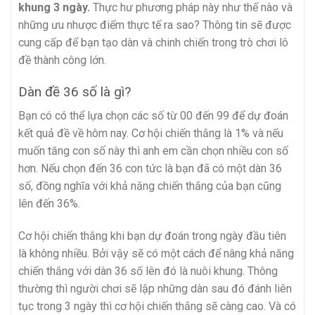
khung 3 ngày.
Thực hư phương pháp này như thế nào và
những ưu nhược điểm thực tế ra sao? Thông tin sẽ được
cung cấp để bạn tạo dàn và chinh chiến trong trò chơi lô
đề thành công lớn.
Dàn đề 36 số là gì?
Bạn có có thể lựa chọn các số từ 00 đến 99 để dự đoán
kết quả đề về hôm nay. Cơ hội chiến thắng là 1% và nếu
muốn tăng con số này thì anh em cần chọn nhiều con số
hơn. Nếu chọn đến 36 con tức là bạn đã có một dàn 36
số, đồng nghĩa với khả năng chiến thắng của bạn cũng
lên đến 36%.
Cơ hội chiến thắng khi bạn dự đoán trong ngày đầu tiên
là không nhiều. Bởi vậy sẽ có một cách để nâng khả năng
chiến thắng với dàn 36 số lên đó là nuôi khung. Thông
thường thì người chơi sẽ lập những dàn sau đó đánh liên
tục trong 3 ngày thì cơ hội chiến thắng sẽ càng cao. Và có