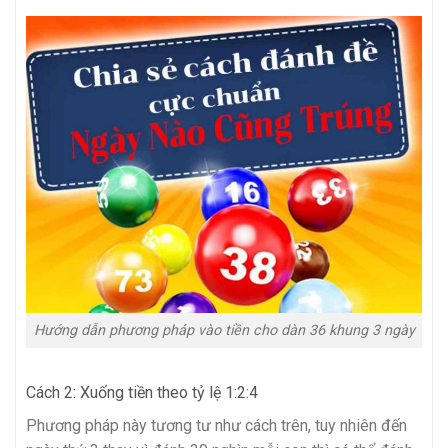
Hướng dẫn phương pháp vào tiền cho dàn 36 khung 3 ngày
Cách 2: Xuống tiền theo tỷ lệ 1:2:4
Phương pháp này tương tư như cách trên, tuy nhiên đến