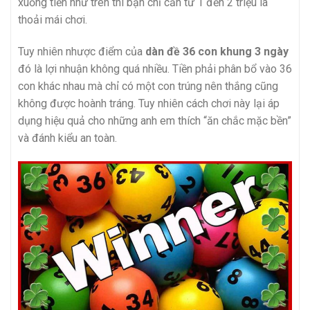
xuống tiền như trên thì bạn chỉ cần từ 1 đến 2 triệu là
thoải mái chơi.
Tuy nhiên nhược điểm của
dàn đề 36 con khung 3 ngày
đó là lợi nhuận không quá nhiều. Tiền phải phân bổ vào 36
con khác nhau mà chỉ có một con trúng nên thắng cũng
không được hoành tráng. Tuy nhiên cách chơi này lại áp
dụng hiệu quả cho những anh em thích “ăn chắc mặc bền”
và đánh kiểu an toàn.