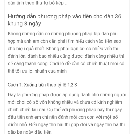
dàn tính theo thứ tự bỏ kép…
Hướng dẫn phương pháp vào tiền cho dàn 36
khung 3 ngày
Không những cần có những phương pháp lập dàn phù
hợp mà anh em còn cần phải tìm hiểu cách vào tiền sao
cho hiệu quả nhất. Không phải bạn cứ có nhiều vốn thì
đánh lớn, đánh bao nhiêu cũng được, đành càng nhiều thì
sẽ càng thành công. Chơi lô đề cần có chiến thuật mới có
thể tối ưu lợi nhuận của mình.
Cách 1: Xuống tiền theo tỷ lệ 1:2:3
Đây là phương pháp được áp dụng dành cho những người
mới chơi có số vốn không nhiều và chưa có kinh nghiệm
chinh chiến lâu dài. Cụ thể với phương pháp này thì ngày
đầu tiên anh em chỉ nên đánh mỗi con con với một số
điểm nhỏ. Đến ngày thứ hai thì gấp đôi và ngày thứ ba thì
gấp ba ngày đầu tiên.