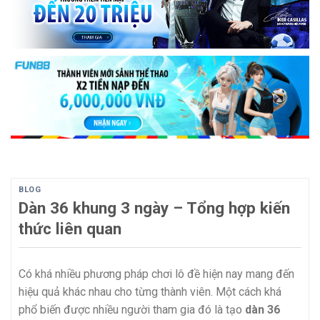
BLOG
Dàn 36 khung 3 ngày – Tổng hợp kiến
thức liên quan
Có khá nhiều phương pháp chơi lô đề hiện nay mang đến
hiệu quả khác nhau cho từng thành viên. Một cách khá
phổ biến được nhiều người tham gia đó là tạo
dàn 36