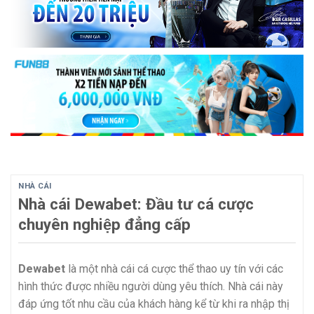
NHÀ CÁI
Nhà cái Dewabet: Đầu tư cá cược
chuyên nghiệp đẳng cấp
Dewabet
là một nhà cái cá cược thể thao uy tín với các
hình thức được nhiều người dùng yêu thích. Nhà cái này
đáp ứng tốt nhu cầu của khách hàng kể từ khi ra nhập thị