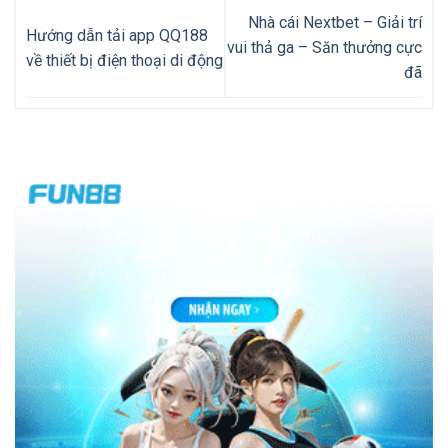
Nhà cái Nextbet – Giải trí
Hướng dẫn tải app QQ188
vui thả ga – Săn thưởng cực
về thiết bị điện thoại di động
đã