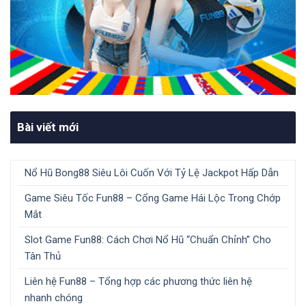
Bài viết mới
Nổ Hũ Bong88 Siêu Lôi Cuốn Với Tỷ Lệ Jackpot Hấp Dẫn
Game Siêu Tốc Fun88 – Cổng Game Hái Lộc Trong Chớp
Mắt
Slot Game Fun88: Cách Chơi Nổ Hũ “Chuẩn Chỉnh” Cho
Tân Thủ
Liên hệ Fun88 – Tổng hợp các phương thức liên hệ
nhanh chóng