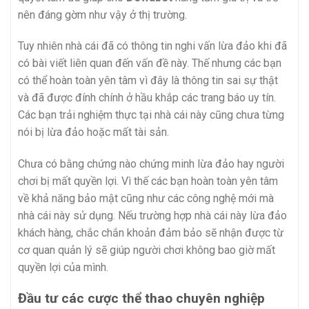
nên đáng gờm như vậy ở thị trường.
Tuy nhiên nhà cái
đã có thông tin nghi vấn lừa đảo khi đã
có bài viết liên quan đến vấn đề này. Thế nhưng các bạn
có thể hoàn toàn yên tâm vì đây là thông tin sai sự thật
và đã được đính chính ở hầu khắp các trang báo uy tín.
Các bạn trải nghiệm thực tại nhà cái này cũng chưa từng
nói bị lừa đảo hoặc mất tài sản.
Chưa có bằng chứng nào chứng minh
lừa đảo hay người
chơi bị mất quyền lợi. Vì thế các bạn hoàn toàn yên tâm
về khả năng bảo mật cũng như các công nghệ mới mà
nhà cái này sử dụng. Nếu trường hợp nhà cái này lừa đảo
khách hàng, chắc chắn khoản đảm bảo sẽ nhận được từ
cơ quan quản lý sẽ giúp người chơi không bao giờ mất
quyền lợi của mình.
Đầu tư các cược thể thao chuyên nghiệp