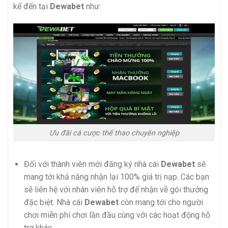
kể đến tại
Dewabet
như:
Ưu đãi cá cược thể thao chuyên nghiệp
Đối với thành viên mới đăng ký nhà cái
Dewabet
sẽ
mang tới khả năng nhận lại 100% giá trị nạp. Các bạn
sẽ liên hệ với nhân viên hỗ trợ để nhận về gói thưởng
đặc biệt. Nhà cái
Dewabet
còn mang tới cho người
chơi miễn phí chơi lần đầu cùng với các hoạt động hỗ
trợ khác.