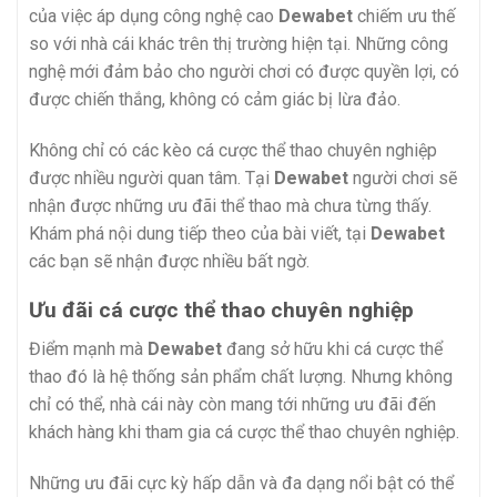
của việc áp dụng công nghệ cao
Dewabet
chiếm ưu thế
so với nhà cái khác trên thị trường hiện tại. Những công
nghệ mới đảm bảo cho người chơi có được quyền lợi, có
được chiến thắng, không có cảm giác bị lừa đảo.
Không chỉ có các kèo cá cược thể thao chuyên nghiệp
được nhiều người quan tâm. Tại
Dewabet
người chơi sẽ
nhận được những ưu đãi thể thao mà chưa từng thấy.
Khám phá nội dung tiếp theo của bài viết, tại
Dewabet
các bạn sẽ nhận được nhiều bất ngờ.
Ưu đãi cá cược thể thao chuyên nghiệp
Điểm mạnh mà
Dewabet
đang sở hữu khi cá cược thể
thao đó là hệ thống sản phẩm chất lượng. Nhưng không
chỉ có thể, nhà cái này còn mang tới những ưu đãi đến
khách hàng khi tham gia cá cược thể thao chuyên nghiệp.
Những ưu đãi cực kỳ hấp dẫn và đa dạng nổi bật có thể