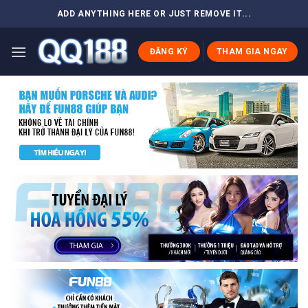
Skip
ADD ANYTHING HERE OR JUST REMOVE IT...
to
content
ĐĂNG KÝ
THAM GIA NGAY