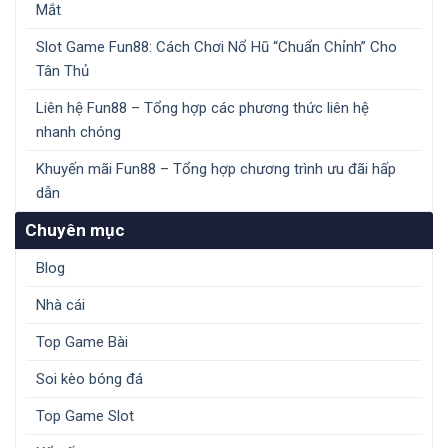
Mắt
Slot Game Fun88: Cách Chơi Nổ Hũ “Chuẩn Chỉnh” Cho
Tân Thủ
Liên hệ Fun88 – Tổng hợp các phương thức liên hệ
nhanh chóng
Khuyến mãi Fun88 – Tổng hợp chương trình ưu đãi hấp
dẫn
Chuyên mục
Blog
Nhà cái
Top Game Bài
Soi kèo bóng đá
Top Game Slot