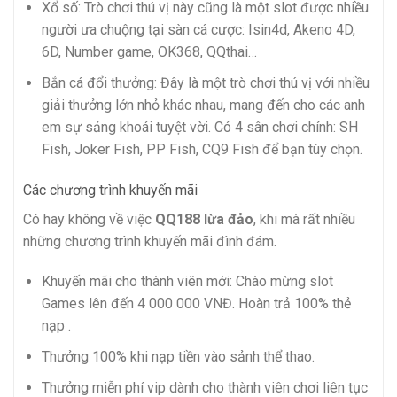
Xổ số: Trò chơi thú vị này cũng là một slot được nhiều
người ưa chuộng tại sàn cá cược: Isin4d, Akeno 4D,
6D, Number game, OK368, QQthai…
Bắn cá đổi thưởng: Đây là một trò chơi thú vị với nhiều
giải thưởng lớn nhỏ khác nhau, mang đến cho các anh
em sự sảng khoái tuyệt vời. Có 4 sân chơi chính: SH
Fish, Joker Fish, PP Fish, CQ9 Fish để bạn tùy chọn.
Các chương trình khuyến mãi
Có hay không về việc
QQ188 lừa đảo
, khi mà rất nhiều
những chương trình khuyến mãi đình đám.
Khuyến mãi cho thành viên mới: Chào mừng slot
Games lên đến 4 000 000 VNĐ. Hoàn trả 100% thẻ
nạp .
Thưởng 100% khi nạp tiền vào sảnh thể thao.
Thưởng miễn phí vip dành cho thành viên chơi liên tục