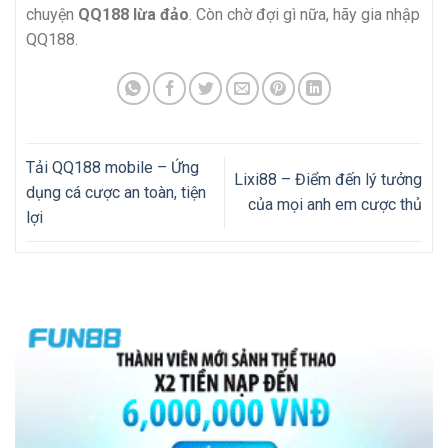
chuyện
QQ188 lừa đảo
. Còn chờ đợi gì nữa, hãy gia nhập
QQ188.
Tải QQ188 mobile – Ứng
Lixi88 – Điểm đến lý tưởng
dụng cá cược an toàn, tiện
của mọi anh em cược thủ
lợi