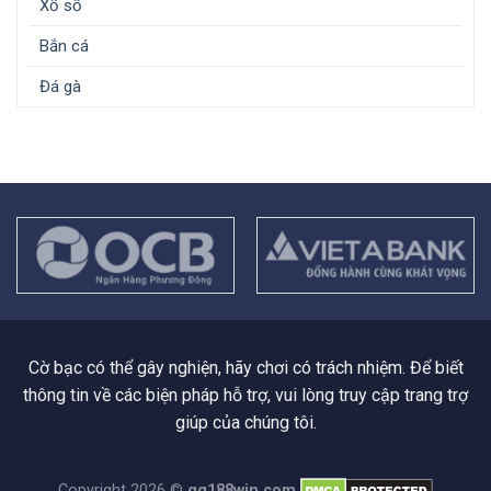
Xổ số
Bắn cá
Đá gà
Cờ bạc có thể gây nghiện, hãy chơi có trách nhiệm. Để biết
thông tin về các biện pháp hỗ trợ, vui lòng truy cập trang trợ
giúp của chúng tôi.
Copyright 2026 ©
qq188win.com