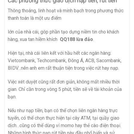
Các phương thức giao dịch nạp tiền, rút tiền
Thông thoáng, linh hoạt và minh bạch trong phương thức
thanh toán là một ưu điểm
lớn của nhà cái, góp phần tạo dựng niềm tin cho khách
hàng, xua tan hiềm khích
QQ188 lừa đảo
.
Hiện tại, nhà cái liên kết với hầu hết các ngân hàng:
Vietcombank, Techcombank, Đông Á, ACB, Sacombank,
BIDV…nên anh em rất thuận tiện trong việc rút hay nạp.
Việc xét duyệt cũng rất đơn giản, không mất nhiều thời
gian. Chỉ cần trong vòng 5 phút, tiền sẽ về tài khoản của
bạn.
Nếu như nạp tiền, bạn có thể chọn liên ngân hàng trực
tuyến, có thể chọn thực hiện tại cây ATM, tại quầy giao
dịch…cũng có thể dùng ví momo hay thẻ cào điện thoại.
Những hình thức nạp rút tiền này đều phổ biến và sử