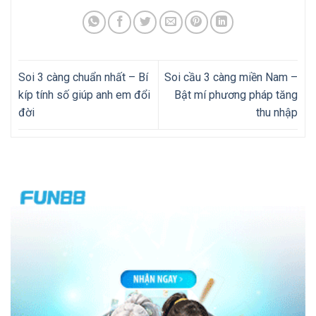
Soi 3 càng chuẩn nhất – Bí
Soi cầu 3 càng miền Nam –
kíp tính số giúp anh em đổi
Bật mí phương pháp tăng
đời
thu nhập