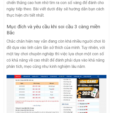
chiến thắng cao hơn nhờ tìm ra con số vàng để đánh cho
ngày tiếp theo. Bài viết dưới đây sẽ hướng dẫn bạn cách
thực hiện chi tiết nhất.
Mục đích và yêu cầu khi soi cầu 3 càng miền
Bắc
Chắc chắn hiện nay vẫn đang còn khá nhiều người chơi lô
đề dựa vào linh cảm lẫn sở thích của mình. Tuy nhiên, với
một tay chơi chuyên nghiệp thì việc lựa chọn một con số
có khả năng về cao nhất để đánh phải dựa vào khả năng
phân tích, mẹo cũng như kinh nghiệm lâu năm.