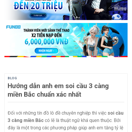
BLOG
Hướng dẫn anh em soi cầu 3 càng
miền Bắc chuẩn xác nhất
Đối với những tín đồ lô đề chuyên nghiệp thì việc
soi cầu
3 càng miền Bắc
có lẽ là thuật ngữ khá quen thuộc. Bởi
đây là một trong các phương pháp giúp anh em tăng tỷ lệ