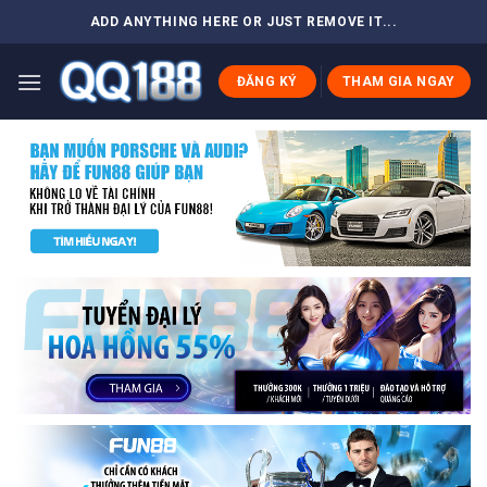
Skip
ADD ANYTHING HERE OR JUST REMOVE IT...
to
content
ĐĂNG KÝ
THAM GIA NGAY