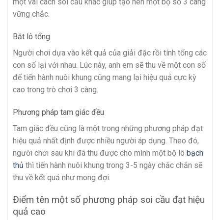
một vài cách soi cầu khác giúp tạo nên một bộ số 3 càng
vững chắc.
Bắt lô tổng
Người chơi dựa vào kết quả của giải đặc rồi tính tổng các
con số lại với nhau. Lúc này, anh em sẽ thu về một con số
để tiến hành nuôi khung cũng mang lại hiệu quả cực kỳ
cao trong trò chơi 3 càng.
Phương pháp tam giác đều
Tam giác đều cũng là một trong những phương pháp đạt
hiệu quả nhất định được nhiều người áp dụng. Theo đó,
người chơi sau khi đã thu được cho mình một bộ lô
bạch
thủ
thì tiến hành nuôi khung trong 3-5 ngày chắc chắn sẽ
thu về kết quả như mong đợi.
Điểm tên một số phương pháp soi cầu đạt hiệu
quả cao