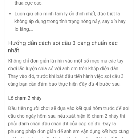
thua cực cao.
Luôn giữ cho mình tâm lý ổn định nhất, đặc biệt là
không áp dụng trong tình trạng nóng nảy, say xỉn hay
lo lắng,…
Hướng dẫn cách soi cầu 3 càng chuẩn xác
nhất
Không chỉ đơn giản là nhìn vào một số mẹo mà các tay
chơi lão luyện chia sẻ với anh em trên khắp diễn đàn.
Thay vào đó, trước khi bắt đầu tiến hành việc soi cầu 3
càng bạn cần đảm bảo thực hiện đầy đủ 4 bước sau:
Lô chạm 2 nháy
Đầu tiên người chơi sẽ dựa vào kết quả hôm trước để soi
cầu cho ngày hôm sau, nếu xuất hiện lô chạm 2 nháy thì
phải đánh chặn đầu chặn đít của cặp số đó. Đây là
phương pháp đơn giản để anh em vận dụng kết hợp cùng