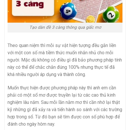
Tạo dàn đề 3 càng thông qua giấc mơ
Theo quan niệm thì mỗi sự vật hiện tượng đều gắn liền
với một con số mà tiềm thức muốn nhắn nhủ cho mỗi
người. Mặc dù không có điều gì đã bảo phương pháp tính
này có thể để chắc chắn đúng 100% nhưng thực tế đã
khá nhiều người áp dụng và thành công.
Muốn thực hiện được phương pháp này thì anh em cần
phải có một sổ mơ được truyền lại từ các cao thủ kinh
nghiệm lâu năm. Sau mỗi lần nằm mơ thì cần nhớ lại thật
kỹ những gì đã xảy ra và tiến hành so sánh với các trường
hợp trong sổ. Từ đó bạn sẽ tìm được con số phù hợp để
đánh cho ngày hôm nay.