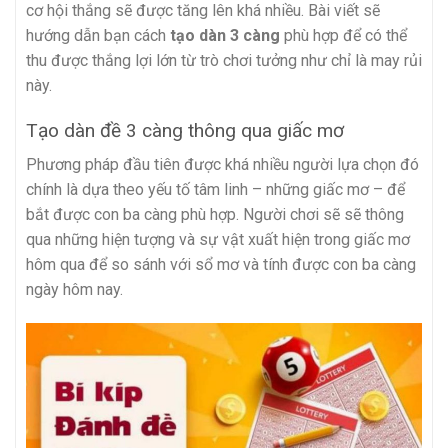
cơ hội thắng sẽ được tăng lên khá nhiều. Bài viết sẽ
hướng dẫn bạn cách
tạo dàn 3 càng
phù hợp để có thể
thu được thắng lợi lớn từ trò chơi tưởng như chỉ là may rủi
này.
Tạo dàn đề 3 càng thông qua giấc mơ
Phương pháp đầu tiên được khá nhiều người lựa chọn đó
chính là dựa theo yếu tố tâm linh – những giấc mơ – để
bắt được con ba càng phù hợp. Người chơi sẽ sẽ thông
qua những hiện tượng và sự vật xuất hiện trong giấc mơ
hôm qua để so sánh với sổ mơ và tính được con ba càng
ngày hôm nay.