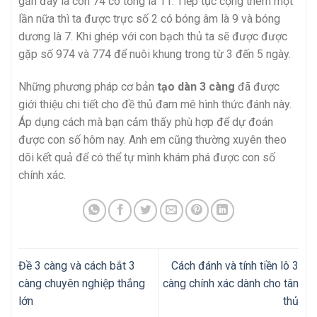
gần đây là con 74 có tổng là 11. Tiếp tục cộng thêm một
lần nữa thì ta được trực số 2 có bóng âm là 9 và bóng
dương là 7. Khi ghép với con bạch thủ ta sẽ được được
gặp số 974 và 774 để nuôi khung trong từ 3 đến 5 ngày.
Những phương pháp cơ bản
tạo dàn 3 càng
đã được
giới thiệu chi tiết cho đề thủ đam mê hình thức đánh này.
Áp dụng cách mà bạn cảm thấy phù hợp để dự đoán
được con số hôm nay. Anh em cũng thường xuyên theo
dõi kết quả để có thể tự mình khám phá được con số
chính xác.
Đề 3 càng và cách bắt 3
Cách đánh và tính tiền lô 3
càng chuyên nghiệp thắng
càng chính xác dành cho tân
lớn
thủ