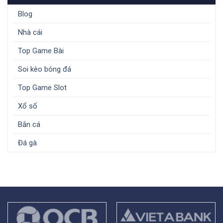
Blog
Nhà cái
Top Game Bài
Soi kèo bóng đá
Top Game Slot
Xổ số
Bắn cá
Đá gà