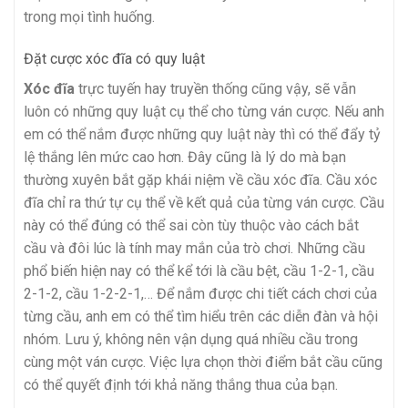
trong mọi tình huống.
Đặt cược xóc đĩa có quy luật
Xóc đĩa
trực tuyến hay truyền thống cũng vậy, sẽ vẫn
luôn có những quy luật cụ thể cho từng ván cược. Nếu anh
em có thể nắm được những quy luật này thì có thể đẩy tỷ
lệ thắng lên mức cao hơn. Đây cũng là lý do mà bạn
thường xuyên bắt gặp khái niệm về cầu xóc đĩa. Cầu xóc
đĩa chỉ ra thứ tự cụ thể về kết quả của từng ván cược. Cầu
này có thể đúng có thể sai còn tùy thuộc vào cách bắt
cầu và đôi lúc là tính may mắn của trò chơi. Những cầu
phổ biến hiện nay có thể kể tới là cầu bệt, cầu 1-2-1, cầu
2-1-2, cầu 1-2-2-1,… Để nắm được chi tiết cách chơi của
từng cầu, anh em có thể tìm hiểu trên các diễn đàn và hội
nhóm. Lưu ý, không nên vận dụng quá nhiều cầu trong
cùng một ván cược. Việc lựa chọn thời điểm bắt cầu cũng
có thể quyết định tới khả năng thắng thua của bạn.