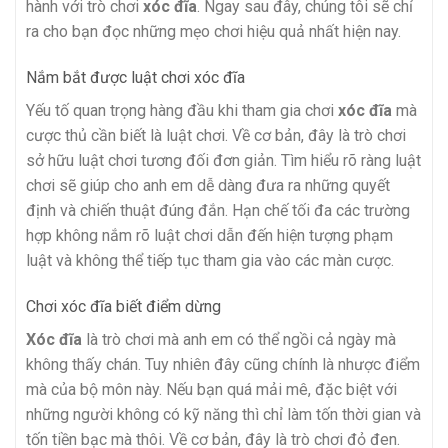
hành với trò chơi
xóc đĩa
. Ngay sau đây, chúng tôi sẽ chỉ
ra cho bạn đọc những mẹo chơi hiệu quả nhất hiện nay.
Nắm bắt được luật chơi xóc đĩa
Yếu tố quan trọng hàng đầu khi tham gia chơi
xóc đĩa
mà
cược thủ cần biết là luật chơi. Về cơ bản, đây là trò chơi
sở hữu luật chơi tương đối đơn giản. Tìm hiểu rõ ràng luật
chơi sẽ giúp cho anh em dễ dàng đưa ra những quyết
định và chiến thuật đúng đắn. Hạn chế tối đa các trường
hợp không nắm rõ luật chơi dẫn đến hiện tượng phạm
luật và không thể tiếp tục tham gia vào các màn cược.
Chơi xóc đĩa biết điểm dừng
Xóc đĩa
là trò chơi mà anh em có thể ngồi cả ngày mà
không thấy chán. Tuy nhiên đây cũng chính là nhược điểm
mà của bộ môn này. Nếu bạn quá mải mê, đặc biệt với
những người không có kỹ năng thì chỉ làm tốn thời gian và
tốn tiền bạc mà thôi. Về cơ bản, đây là trò chơi đỏ đen.