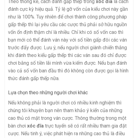
Theo thống kê, cách đánh gấp thếp trong
xóc đĩa
là cách
đánh cực kỳ hiệu quả. Tỷ lệ gỡ vốn của kiểu chơi này gần
như là 100%. Tuy nhiên để chơi thành công phương pháp
gấp thếp thì lại yêu cầu các cược thủ phải sở hữu nguồn
vốn ổn định thậm chí là nhiều. Chỉ khi có số vốn cao thì
bạn mới có thể đánh ván này với số tiền gấp đôi các ván
trước đấy được. Lưu ý, nếu người chơi giành chiến thắng
khi đánh theo kiểu gấp thếp thì các ván sau đó chỉ được
chơi bằng số tiền lãi mình vừa kiếm được. Nếu bạn đánh
vào cả số vốn ban đầu thì đó không còn được gọi là hình
thức đánh gấp thếp nữa.
Lựa chọn theo những người chơi khác
Nếu không phải là người chơi có nhiều kinh nghiệm thì
chúng tôi khuyên bạn nên tham khảo ý kiến của những
cao thủ có mặt trong ván cược. Thông thường trong một
bàn chơi
xóc đĩa
trực tuyến sẽ có rất nhiều tham gia đặt
cược. Nếu tinh ý, việc phát hiện ra những cao thủ là điều