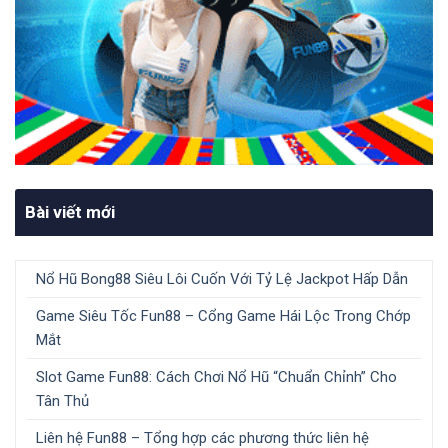
Bài viết mới
Nổ Hũ Bong88 Siêu Lôi Cuốn Với Tỷ Lệ Jackpot Hấp Dẫn
Game Siêu Tốc Fun88 – Cổng Game Hái Lộc Trong Chớp
Mắt
Slot Game Fun88: Cách Chơi Nổ Hũ “Chuẩn Chỉnh” Cho
Tân Thủ
Liên hệ Fun88 – Tổng hợp các phương thức liên hệ