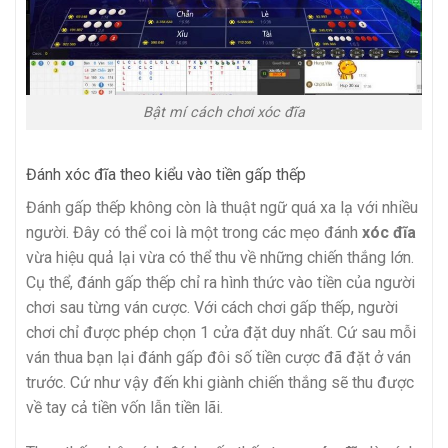
Bật mí cách chơi xóc đĩa
Đánh xóc đĩa theo kiểu vào tiền gấp thếp
Đánh gấp thếp không còn là thuật ngữ quá xa lạ với nhiều
người. Đây có thể coi là một trong các mẹo đánh
xóc đĩa
vừa hiệu quả lại vừa có thể thu về những chiến thắng lớn.
Cụ thể, đánh gấp thếp chỉ ra hình thức vào tiền của người
chơi sau từng ván cược. Với cách chơi gấp thếp, người
chơi chỉ được phép chọn 1 cửa đặt duy nhất. Cứ sau mỗi
ván thua bạn lại đánh gấp đôi số tiền cược đã đặt ở ván
trước. Cứ như vậy đến khi giành chiến thắng sẽ thu được
về tay cả tiền vốn lẫn tiền lãi.