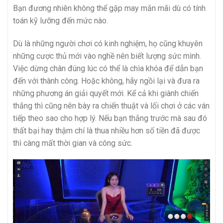
Bạn đương nhiên không thể gặp may mắn mãi dù có tính
toán kỹ lưỡng đến mức nào.
Dù là những người chơi có kinh nghiệm, họ cũng khuyên
những cược thủ mới vào nghề nên biết lượng sức mình.
Việc dừng chân đúng lúc có thể là chìa khóa để dẫn bạn
đến với thành công. Hoặc không, hãy ngồi lại và đưa ra
những phương án giải quyết mới. Kể cả khi giành chiến
thắng thì cũng nên bày ra chiến thuật và lối chơi ở các ván
tiếp theo sao cho hợp lý. Nếu bạn thắng trước mà sau đó
thất bại hay thậm chí là thua nhiều hơn số tiền đã được
thì càng mất thời gian và công sức.