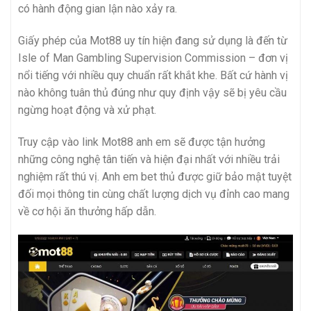
có hành động gian lận nào xảy ra.
Giấy phép của
Mot88 uy tín
hiện đang sử dụng là đến từ
Isle of Man Gambling Supervision Commission – đơn vị
nổi tiếng với nhiều quy chuẩn rất khắt khe. Bất cứ hành vị
nào không tuân thủ đúng như quy định vậy sẽ bị yêu cầu
ngừng hoạt động và xử phạt.
Truy cập vào link Mot88 anh em sẽ được tận hưởng
những công nghệ tân tiến và hiện đại nhất với nhiều trải
nghiệm rất thú vị. Anh em bet thủ được giữ bảo mật tuyệt
đối mọi thông tin cùng chất lượng dịch vụ đỉnh cao mang
về cơ hội ăn thưởng hấp dẫn.