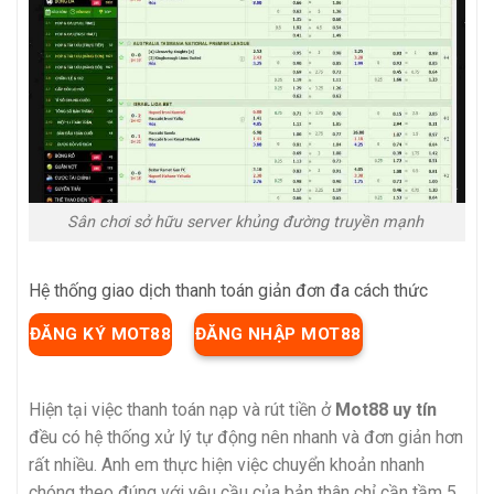
Sân chơi sở hữu server khủng đường truyền mạnh
Hệ thống giao dịch thanh toán giản đơn đa cách thức
ĐĂNG KÝ MOT88
ĐĂNG NHẬP MOT88
Hiện tại việc thanh toán nạp và rút tiền ở
Mot88
uy tín
đều có hệ thống xử lý tự động nên nhanh và đơn giản hơn
rất nhiều. Anh em thực hiện việc chuyển khoản nhanh
chóng theo đúng với yêu cầu của bản thân chỉ cần tầm 5