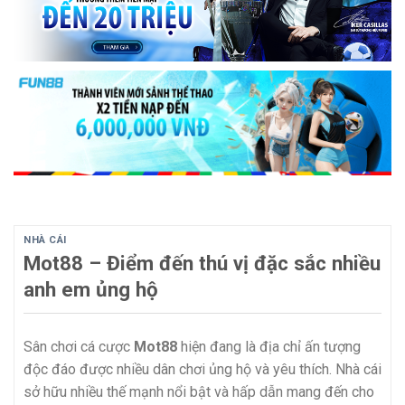
NHÀ CÁI
Mot88 – Điểm đến thú vị đặc sắc nhiều
anh em ủng hộ
Sân chơi cá cược
Mot88
hiện đang là địa chỉ ấn tượng
độc đáo được nhiều dân chơi ủng hộ và yêu thích. Nhà cái
sở hữu nhiều thế mạnh nổi bật và hấp dẫn mang đến cho