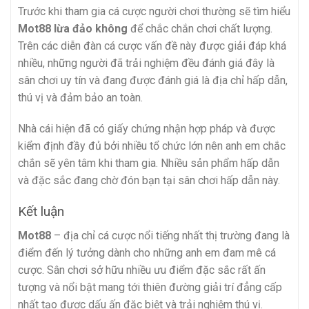
Trước khi tham gia cá cược người chơi thường sẽ tìm hiểu
Mot88 lừa đảo không
để chắc chắn chơi chất lượng.
Trên các diễn đàn cá cược vấn đề này được giải đáp khá
nhiều, những người đã trải nghiệm đều đánh giá đây là
sân chơi uy tín và đang được đánh giá là địa chỉ hấp dẫn,
thú vị và đảm bảo an toàn.
Nhà cái hiện đã có giấy chứng nhận hợp pháp và được
kiểm định đầy đủ bởi nhiều tổ chức lớn nên anh em chắc
chắn sẽ yên tâm khi tham gia. Nhiều sản phẩm hấp dẫn
và đặc sắc đang chờ đón bạn tại sân chơi hấp dẫn này.
Kết luận
Mot88
– địa chỉ cá cược nổi tiếng nhất thị trường đang là
điểm đến lý tưởng dành cho những anh em đam mê cá
cược. Sân chơi sở hữu nhiều ưu điểm đặc sắc rất ấn
tượng và nổi bật mang tới thiên đường giải trí đẳng cấp
nhất tạo được dấu ấn đặc biệt và trải nghiệm thú vị.