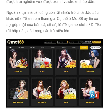
được trải nghiệm vừa được xem livestream hấp dẫn.
Ngoài ra tại nhà cái cũng còn rất nhiều trò chơi đặc sắc
khác nữa để anh em tham gia. Cụ thể ở
Mot88 uy tín
có
sự góp mặt của bắn cá, xổ số, lô đề, game slots 3D đều
rất hấp dẫn, số lượng các trò siêu lớn.