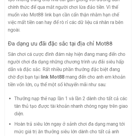
chính thức để qua mắt người chơi lừa đảo tiền. Vì thế
muốn vào
Mot88 link
bạn cần cẩn thận nhằm hạn chế
việc mất tiền oan hay để rò rỉ các dữ liệu cá nhân ra bên
ngoài.
Đa dạng ưu đãi đặc sắc tại địa chỉ Mot88
Sân chơi cá cược đình đám này hiện đang mang đến cho
người chơi đa dạng những chương trình ưu đãi siêu hấp
dẫn và đặc sắc. Rất nhiều phần thưởng đặc biệt đang
chờ đợi bạn tại
link Mot88
mang đến cho anh em khoản
tiền vốn lớn, cụ thể một số khuyến mãi như sau:
Thưởng nạp thẻ nạp lần 1 và lần 2 dành cho tất cả các
tân thủ tạo được tài khoản nhanh chóng ngay trên giao
diện.
Hoàn trả siêu lớn ngay ở sảnh chơi đa dạng mang tới
mức giá trị ăn thưởng siêu lớn dành cho tất cả anh