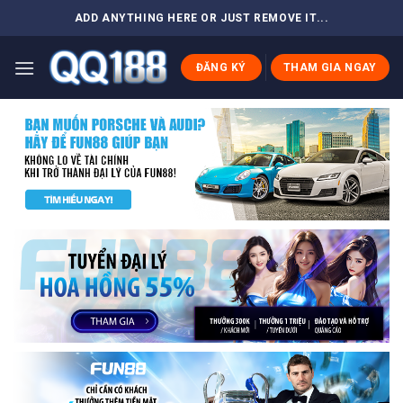
Skip
ADD ANYTHING HERE OR JUST REMOVE IT...
to
content
ĐĂNG KÝ
THAM GIA NGAY