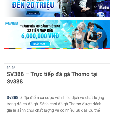
ĐÁ GÀ
SV388 – Trực tiếp đá gà Thomo tại
Sv388
Sv388
là địa điểm cá cược với nhiều dịch vụ chất lượng
trong đó có đá gà. Sảnh chơi đá gà Thomo được đánh
giá là sảnh chơi chất lượng và có nhiều ưu đãi. Cụ thể