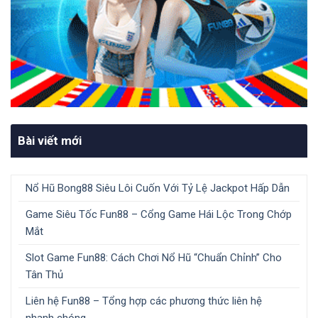
Bài viết mới
Nổ Hũ Bong88 Siêu Lôi Cuốn Với Tỷ Lệ Jackpot Hấp Dẫn
Game Siêu Tốc Fun88 – Cổng Game Hái Lộc Trong Chớp
Mắt
Slot Game Fun88: Cách Chơi Nổ Hũ “Chuẩn Chỉnh” Cho
Tân Thủ
Liên hệ Fun88 – Tổng hợp các phương thức liên hệ