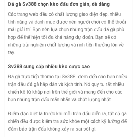
Đá gà Sv388 chọn kèo đấu đơn giản, dễ dàng
Các trang web đều có chất lượng giao diện đẹp, nhiều
tính năng và danh mục được nên người chơi có thể thoải
mái giải trí. Bạn nên lựa chọn những trận đấu đá gà phù
hợp để thể hiện tối đa khả năng dự đoán. Bạn sẽ có
những trải nghiệm chất lượng và rinh tiền thưởng lớn về
tay.
Sv388 cung cấp nhiều kèo cược cao
Đá gà trực tiếp thomo tại Sv388 đem đến cho bạn nhiều
trận đấu đá gà hấp dẫn và kịch tính. Nó quy tụ rất nhiều
chiến kê từ khắp nơi trên thế giới và mang đến cho các
bạn những trận đấu mãn nhãn và chất lượng nhất.
Điểm đặc biệt là trước khi mỗi trận đấu diễn ra, tất cả gà
chiến đều được kiểm tra sức khỏe một cách kỹ lưỡng để
đảm bảo trận đấu không xảy ra sai sót gì.