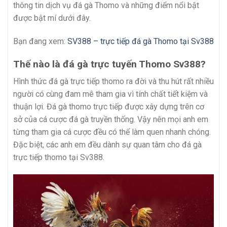
thông tin dịch vụ đá gà Thomo và những điểm nổi bật
được bật mí dưới đây.
Bạn đang xem:
SV388 – trực tiếp đá gà Thomo tại Sv388
Thế nào là đá gà trực tuyến Thomo Sv388?
Hình thức đá gà trực tiếp thomo ra đời và thu hút rất nhiều
người có cùng đam mê tham gia vì tính chất tiết kiệm và
thuận lợi. Đá gà thomo trực tiếp được xây dựng trên cơ
sở của cá cược đá gà truyền thống. Vậy nên mọi anh em
từng tham gia cá cược đều có thể làm quen nhanh chóng.
Đặc biệt, các anh em đều dành sự quan tâm cho đá gà
trực tiếp thomo tại Sv388.