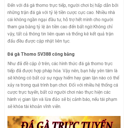
Đến với đá gà thomo trực tiếp, người chơi bị hấp dẫn bởi
những trận đá gà với tỷ lệ tiền cược cực cao. Nhiều nhà
cái không ngần ngại đầu tư, hỗ trợ hết mình cho người
tham gia bằng tỷ lệ ăn tiền cao đến bất ngờ.Không chỉ
vậy, tất cả thông tin liên quan và thống kê kết quả trận
đấu đều được cập nhật liên tục.
Đá gà Thomo SV388 công bằng
Như đã đề cập ở trên, các hình thức đá gà thomo trực
tiếp đã được hợp pháp hóa. Vậy nên, bạn hãy yên tâm là
sẽ không có bất cứ sự nguy hiểm hay gian lận nào có thể
xảy ra trong quá trình bạn chơi. Đối với nhiều hệ thống cá
cược trực tuyến, bất cứ người chơi nào thực hiện các
hành vị gian lận và lừa đảo sẽ bị cảnh báo, nếu tái phạm
sẽ khóa tài khoản vĩnh viễn.